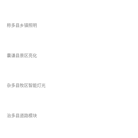
称多县乡镇照明
囊谦县景区亮化
杂多县牧区智能灯光
治多县道路模块