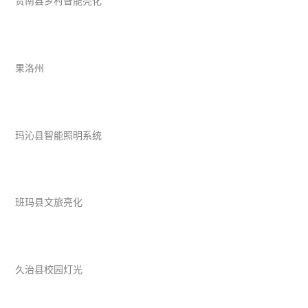
贵南县乡村智能亮化
果洛州
玛沁县智能照明系统
班玛县文旅亮化
久治县校园灯光